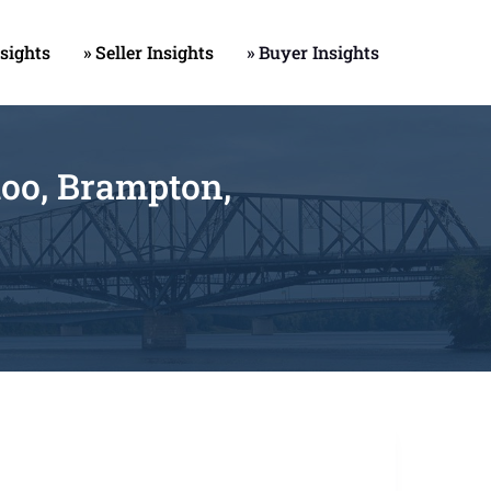
nsights
» Seller Insights
» Buyer Insights
loo, Brampton,