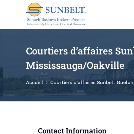
P
a
s
s
e
r
Courtiers d’affaires Su
a
u
Mississauga/Oakville
c
o
Accueil
Courtiers d'affaires Sunbelt Guelph
n
t
e
n
u
Contact Information