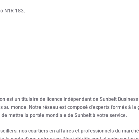
io N1R 1S3,
n est un titulaire de licence indépendant de Sunbelt Business 
s au monde. Notre réseau est composé d'experts formés à la g
es de mettre la portée mondiale de Sunbelt à votre service.
illers, nos courtiers en affaires et professionnels du marché 
e la vente d'une entreprise. Nos intérêts sont alignés sur les 