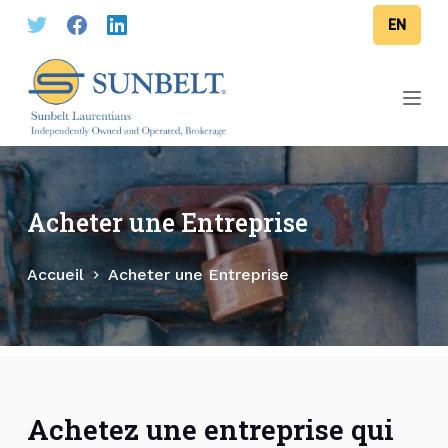
P
EN
a
s
s
e
r
a
u
Acheter une Entreprise
c
o
Accueil
Acheter une Entreprise
n
t
e
n
u
Achetez une entreprise qui