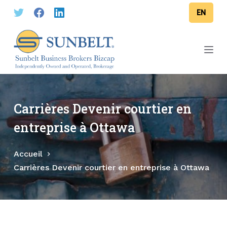
P
EN
a
s
s
e
r
a
u
Carrières Devenir courtier en
c
entreprise à Ottawa
o
n
Accueil
t
Carrières Devenir courtier en entreprise à Ottawa
e
n
u