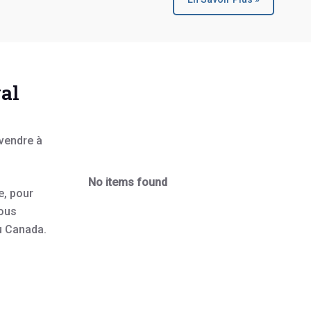
val
 vendre à
No items found
e, pour
vous
au Canada.