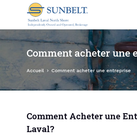
P
a
s
s
e
r
Comment acheter une e
a
u
Accueil
Comment acheter une entreprise
c
o
n
t
e
n
Comment Acheter une Entr
u
Laval?